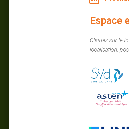
Espace e
Cliquez sur le l
localisation, po