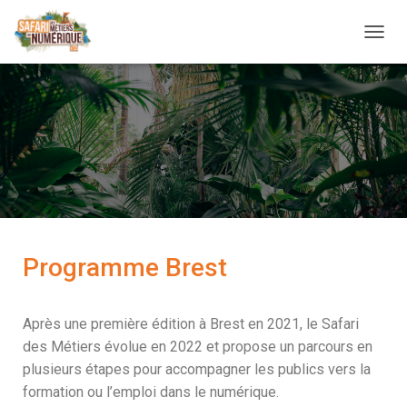
D
É
P
L
I
E
R
L
A
N
A
V
I
Programme Brest
G
A
T
Après une première édition à Brest en 2021, le Safari
I
O
des Métiers évolue en 2022 et propose un parcours en
N
plusieurs étapes pour accompagner les publics vers la
formation ou l’emploi dans le numérique.