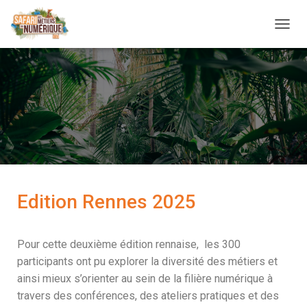
D
É
P
L
I
E
R
L
A
N
A
V
I
Edition Rennes 2025
G
A
T
Pour cette deuxième édition rennaise, les 300
I
O
participants ont pu explorer la diversité des métiers et
N
ainsi mieux s’orienter au sein de la filière numérique à
travers des conférences, des ateliers pratiques et des